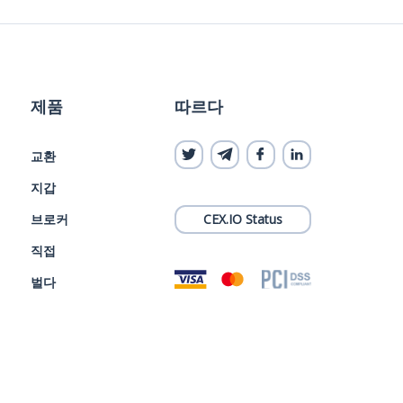
제품
따르다
교환
지갑
브로커
CEX.IO Status
직접
벌다