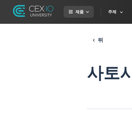
제품
주제
뒤
사토