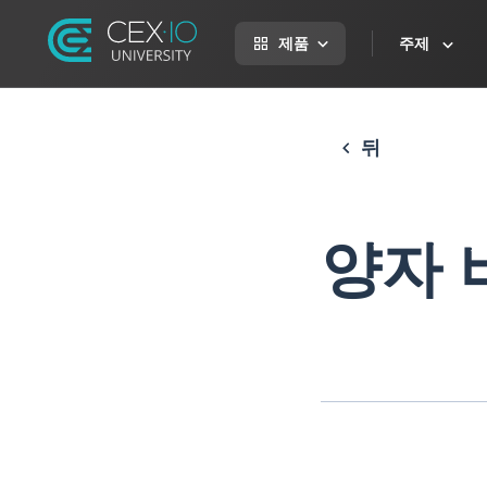
제품
주제
뒤
양자 