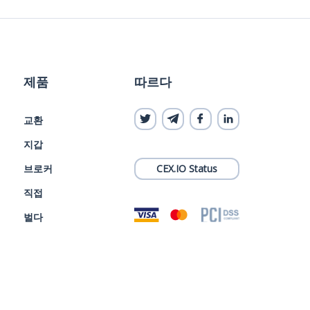
제품
따르다
교환
지갑
브로커
CEX.IO Status
직접
벌다