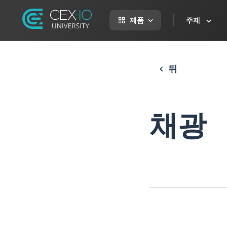
제품
주제
뒤
채광