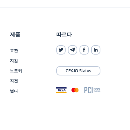
제품
따르다
교환
지갑
브로커
CEX.IO Status
직접
벌다