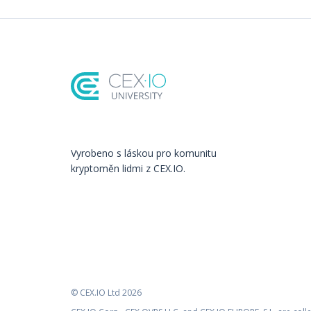
Vyrobeno s láskou️ pro komunitu
kryptoměn lidmi z CEX.IO.
© CEX.IO Ltd 2026