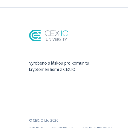
Vyrobeno s láskou️ pro komunitu
kryptoměn lidmi z CEX.IO.
© CEX.IO Ltd 2026