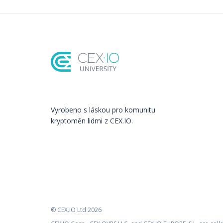
Vyrobeno s láskou️ pro komunitu
kryptoměn lidmi z CEX.IO.
© CEX.IO Ltd 2026