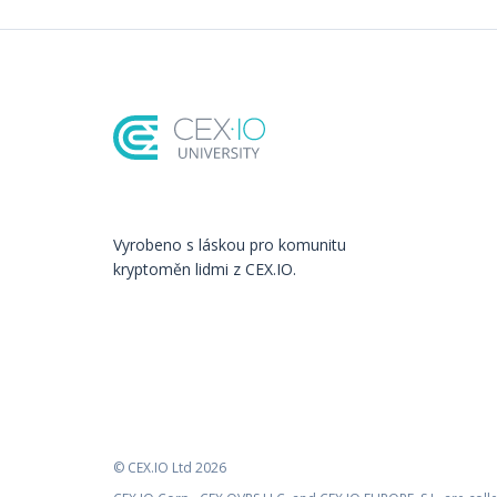
Vyrobeno s láskou️ pro komunitu
kryptoměn lidmi z CEX.IO.
© CEX.IO Ltd 2026