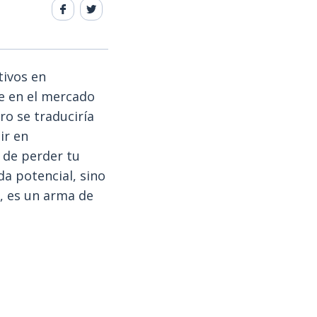
tivos en
te en el mercado
ro se traduciría
ir en
 de perder tu
da potencial, sino
s, es un arma de