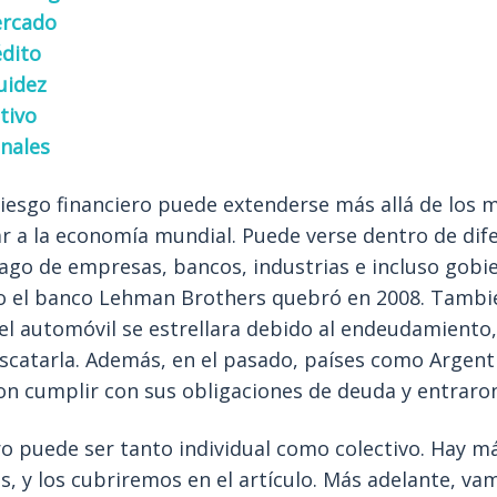
ercado
édito
uidez
tivo
inales
 riesgo financiero puede extenderse más allá de los
gar a la economía mundial. Puede verse dentro de di
ago de empresas, bancos, industrias e incluso gobi
do el banco Lehman Brothers quebró en 2008. Tambi
del automóvil se estrellara debido al endeudamiento,
catarla. Además, en el pasado, países como Argenti
on cumplir con sus obligaciones de deuda y entraro
ero puede ser tanto individual como colectivo. Hay m
os, y los cubriremos en el artículo. Más adelante, v