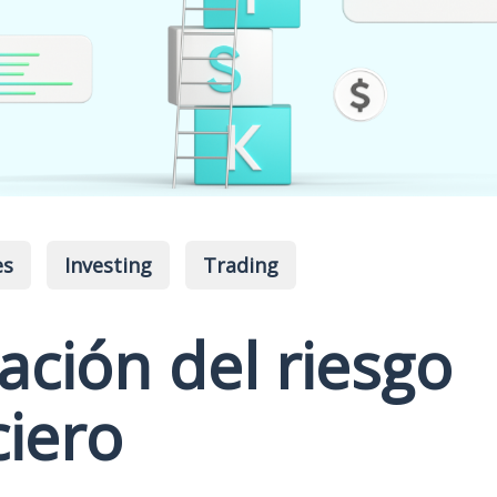
es
Investing
Trading
ación del riesgo
ciero