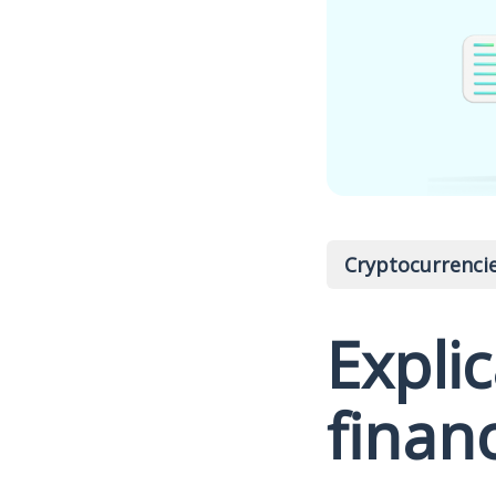
Cryptocurrenci
Explic
finan