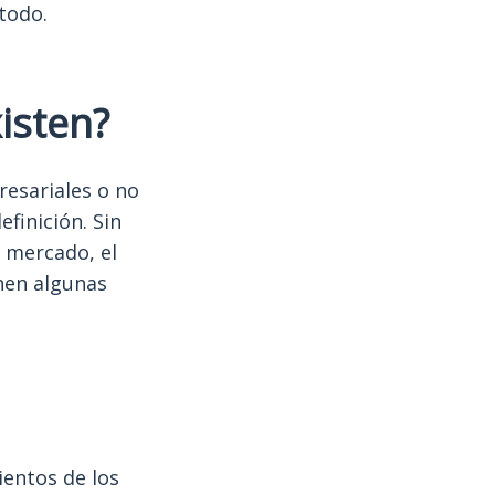
todo.
isten?
resariales o no
finición. Sin
 mercado, el
enen algunas
ientos de los