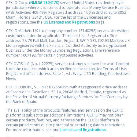
CEX.IO Corp. (
NMLS# 1804170
) serves United States residents only in
jurisdictions where it is licensed to operate as a Money Service Business
(MSB Activities 409 499). Registered address: 100 SE 2nd St, Suite 3852
Miami, Florida, 33131, USA. For the list of the US licenses and
registrations, see the
US Licenses and Registrations
page.
CEX.IO Markets UK Ltd (company number 15140258) serves UK resident
customers under the applicable Terms of Use. Registered office
address: 78-79 Pall Mall, London, England, SW1Y 5ES. CEX.IO Markets UK
Ltd is registered with the Financial Conduct Authority as a cryptoasset
business under the Money Laundering Regulations, firm reference
number 1007192, for certain cryptoasset activities.
CEX OVRS LLC (No. L 22275), serves customers all over the world except
from the countries which are specified in the respective Terms of Use.
Registered office address: Suite 1, A.L. Evelyn LTD Building, Charlestown,
Nevis.
CEX.IO EUROPE, S.L. (NIF: B72550395) with its registered office address
at Paseo de la Castellana, 53 1a, 28046 Madrid, España, registered as
the Provider of Virtual Currency Exchange Services for Fiat Currency by
the Bank of Spain.
The availability of the products, features, and services on the CEX.IO
platform is subject to jurisdictional limitations. CEX.IO may not offer
certain products, features, and services on the CEX.IO platform in
certain jurisdictions due to potential or actual regulatory restrictions.
For more information, see our
Licenses and Registrations
.