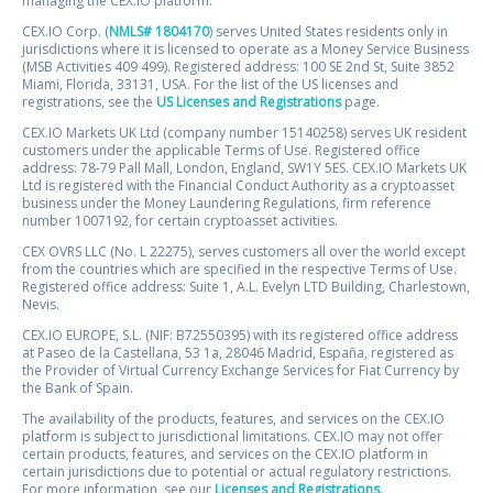
managing the CEX.IO platform.
CEX.IO Corp. (
NMLS# 1804170
) serves United States residents only in
jurisdictions where it is licensed to operate as a Money Service Business
(MSB Activities 409 499). Registered address: 100 SE 2nd St, Suite 3852
Miami, Florida, 33131, USA. For the list of the US licenses and
registrations, see the
US Licenses and Registrations
page.
CEX.IO Markets UK Ltd (company number 15140258) serves UK resident
customers under the applicable Terms of Use. Registered office
address: 78-79 Pall Mall, London, England, SW1Y 5ES. CEX.IO Markets UK
Ltd is registered with the Financial Conduct Authority as a cryptoasset
business under the Money Laundering Regulations, firm reference
number 1007192, for certain cryptoasset activities.
CEX OVRS LLC (No. L 22275), serves customers all over the world except
from the countries which are specified in the respective Terms of Use.
Registered office address: Suite 1, A.L. Evelyn LTD Building, Charlestown,
Nevis.
CEX.IO EUROPE, S.L. (NIF: B72550395) with its registered office address
at Paseo de la Castellana, 53 1a, 28046 Madrid, España, registered as
the Provider of Virtual Currency Exchange Services for Fiat Currency by
the Bank of Spain.
The availability of the products, features, and services on the CEX.IO
platform is subject to jurisdictional limitations. CEX.IO may not offer
certain products, features, and services on the CEX.IO platform in
certain jurisdictions due to potential or actual regulatory restrictions.
For more information, see our
Licenses and Registrations
.