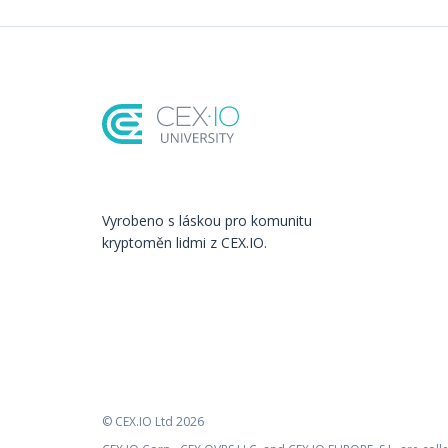
Vyrobeno s láskou️ pro komunitu
kryptoměn lidmi z CEX.IO.
© CEX.IO Ltd 2026