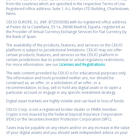
from the countries which are specified in the respective Terms of Use.
Registered office address: Suite 1, A.L. Evelyn LTD Building, Charlestown,
Nevis.
CEX.IO EUROPE, S.L. (NIF: B72550395) with its registered office address
at Paseo de la Castellana, 53 1a, 28046 Madrid, España, registered as
the Provider of Virtual Currency Exchange Services for Fiat Currency by
the Bank of Spain.
The availability of the products, features, and services on the CEX.IO
platform is subject to jurisdictional limitations. CEX.IO may not offer
certain products, features, and services on the CEX.IO platform in
certain jurisdictions due to potential or actual regulatory restrictions.
For more information, see our
Licenses and Registrations
.
The web content provided by CEX.IO is for educational purposes only.
The information and tools provided neither are, nor should be
construed as, an offer, or a solicitation of an offer, or a
recommendation, to buy, sell or hold any digital asset or to open a
particular account or engage in any specific investment strategy.
Digital asset markets are highly volatile and can lead to loss of funds.
CEX.IO Corp. is not a registered broker-dealer or FINRA member.
Crypto is not insured by the Federal Deposit Insurance Corporation
(FDIC) or the Securities Investor Protection Corporation (SIPC).
Taxes may be payable on any return and/or on any increase in the value
of your digital assets and you should seek independent advice on your