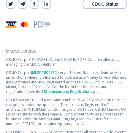
CEX.IO Status
© CEX.IO Ltd 2026
CEX.IO Corp., CEX OVRS LLC, and CEX.IO EUROPE, S.L. are collectively
managing the CEX.IO platform.
CEX.IO Corp. (
NMLS# 1804170
) serves United States residents only in
jurisdictions where it is licensed to operate as a Money Service Business
(MSB Activities 409 499). Registered address: 100 SE 2nd St, Suite 3852
Miami, Florida, 33131, USA. For the list of the US licenses and
registrations, see the
US Licenses and Registrations
page.
CEX.IO Markets UK Ltd (company number 15140258) serves UK resident
customers under the applicable Terms of Use. Registered office
address: 78-79 Pall Mall, London, England, SW1Y 5ES. CEX.IO Markets UK
Ltd is registered with the Financial Conduct Authority as a cryptoasset
business under the Money Laundering Regulations, firm reference
number 1007192, for certain cryptoasset activities.
CEX OVRS LLC (No. L 22275), serves customers all over the world except