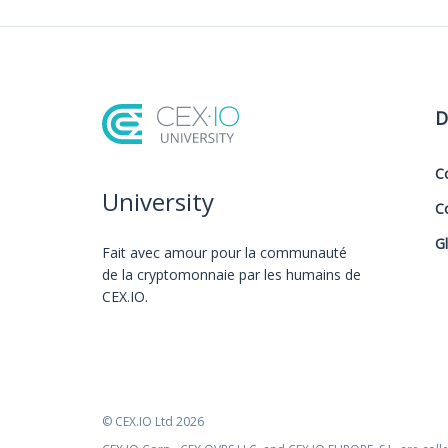
D
C
University
C
G
Fait avec amour️ pour la communauté
de la cryptomonnaie par les humains de
CEX.IO.
© CEX.IO Ltd 2026