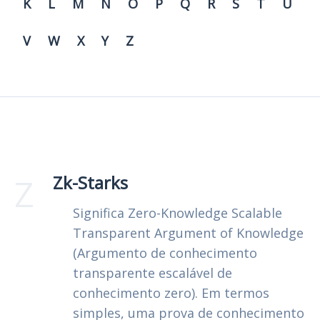
K
L
M
N
O
P
Q
R
S
T
U
V
W
X
Y
Z
Z
Zk-Starks
Significa Zero-Knowledge Scalable
Transparent Argument of Knowledge
(Argumento de conhecimento
transparente escalável de
conhecimento zero). Em termos
simples, uma prova de conhecimento