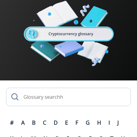
#
A
B
C
D
E
F
G
H
I
J