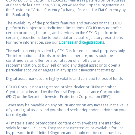
CEX.IO EUROPE, S.L. (NIF: B72550395) with its registered office address
at Paseo de la Castellana, 53 1a, 28046 Madrid, España, registered as
the Provider of Virtual Currency Exchange Services for Fiat Currency by
the Bank of Spain.
The availability of the products, features, and services on the CEX.IO
platform is subject to jurisdictional limitations. CEX.IO may not offer
certain products, features, and services on the CEX.IO platform in
certain jurisdictions due to potential or actual regulatory restrictions.
For more information, see our
Licenses and Registrations
.
The web content provided by CEX.IO is for educational purposes only.
The information and tools provided neither are, nor should be
construed as, an offer, or a solicitation of an offer, or a
recommendation, to buy, sell or hold any digital asset or to open a
particular account or engage in any specific investment strategy.
Digital asset markets are highly volatile and can lead to loss of funds.
CEX.IO Corp. is not a registered broker-dealer or FINRA member.
Crypto is not insured by the Federal Deposit Insurance Corporation
(FDIC) or the Securities Investor Protection Corporation (SIPC).
Taxes may be payable on any return and/or on any increase in the value
of your digital assets and you should seek independent advice on your
tax obligations.
All materials and promotional content on this website are intended
solely for non-UK users. They are not directed at, or available for use
by, persons in the United Kingdom and should not be construed as a