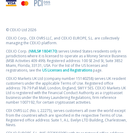
© CEX.IO Ltd 2026
CEX.IO Corp., CEX OVRS LLC, and CEX.IO EUROPE, S.L. are collectively
managing the CEX.IO platform.
CEX.IO Corp. (
NMLS# 1804170
) serves United States residents only in
jurisdictions where it is licensed to operate as a Money Service Business
(MSB Activities 409 499). Registered address: 100 SE 2nd St, Suite 3852
Miami, Florida, 33131, USA. For the list of the US licenses and
registrations, see the
US Licenses and Registrations
page.
CEX.IO Markets UK Ltd (company number 15140258) serves UK resident
customers under the applicable Terms of Use. Registered office
address: 78-79 Pall Mall, London, England, SW1Y 5ES. CEX.IO Markets UK
Ltd is registered with the Financial Conduct Authority as a cryptoasset
business under the Money Laundering Regulations, firm reference
number 1007192, for certain cryptoasset activities.
CEX OVRS LLC (No. L 22275), serves customers all over the world except
from the countries which are specified in the respective Terms of Use.
Registered office address: Suite 1, A.L. Evelyn LTD Building, Charlestown,
Nevis.