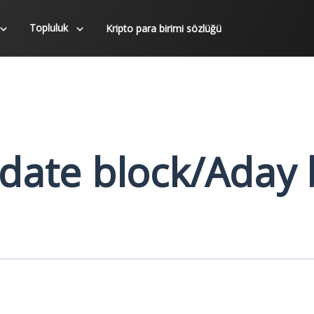
Topluluk
Kripto para birimi sözlüğü
date block/Aday 