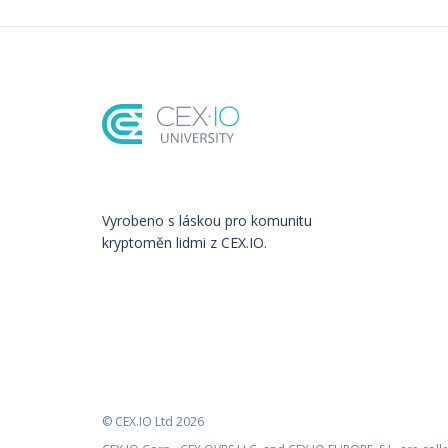
Vyrobeno s láskou️ pro komunitu
kryptoměn lidmi z CEX.IO.
© CEX.IO Ltd 2026