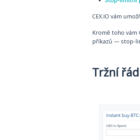
Stop-limitní 
CEX.IO vám umožňu
Kromě toho vám 
příkazů — stop-li
Tržní řád