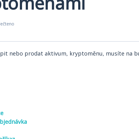
ptoměnami
řečteno
pit nebo prodat aktivum, kryptoměnu, musíte na b
ce
objednávka