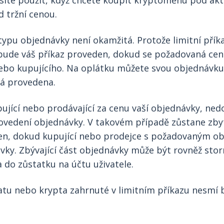
síte použít, když chcete koupit kryptoměnu pod aktu
d tržní cenou.
typu objednávky není okamžitá. Protože limitní pří
ebude váš příkaz proveden, dokud se požadovaná cen
bo kupujícího. Na oplátku můžete svou objednávku 
á provedena.
upující nebo prodávající za cenu vaší objednávky, ne
ovedení objednávky. V takovém případě zůstane zby
en, dokud kupující nebo prodejce s požadovaným o
vky. Zbývající část objednávky může být rovněž stor
 do zůstatku na účtu uživatele.
atu nebo krypta zahrnuté v limitním příkazu nesmí 