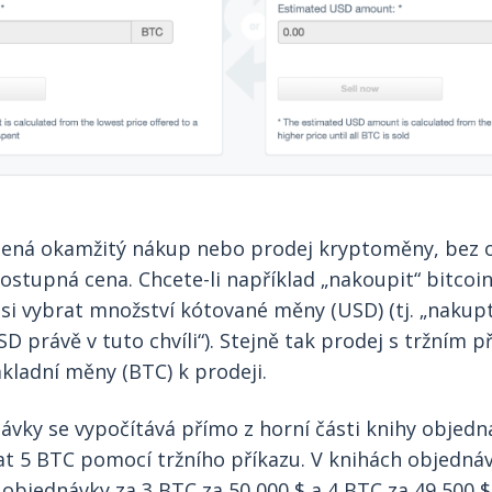
mená okamžitý nákup nebo prodej kryptoměny, bez o
dostupná cena. Chcete-li například „nakoupit“ bitcoi
si vybrat množství kótované měny (USD) (tj. „nakup
SD právě v tuto chvíli“). Stejně tak prodej s tržním
kladní měny (BTC) k prodeji.
ávky se vypočítává přímo z horní části knihy objedná
at 5 BTC pomocí tržního příkazu. V knihách objedná
objednávky za 3 BTC za 50 000 $ a 4 BTC za 49 500 $.