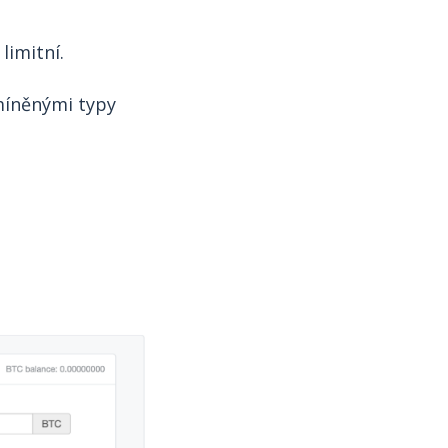
limitní.
íněnými typy