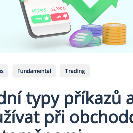
es
Fundamental
Trading
dní typy příkazů a
užívat při obchod