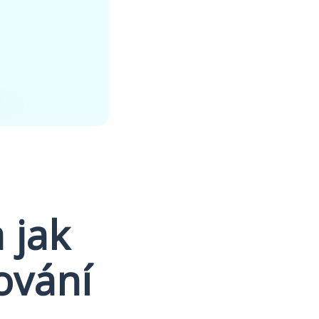
 jak
ování