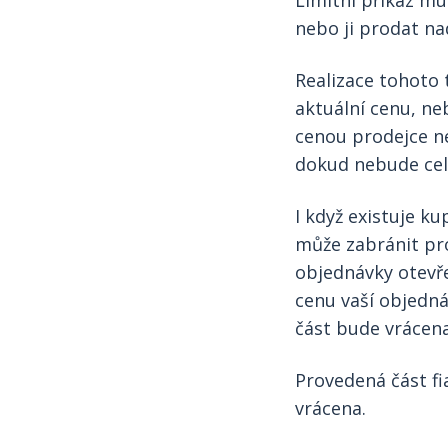
Limitní příkaz mu
nebo ji prodat na
Realizace tohoto 
aktuální cenu, n
cenou prodejce ne
dokud nebude cel
I když existuje k
může zabránit pr
objednávky otevř
cenu vaší objedná
část bude vrácena
Provedená část fi
vrácena.