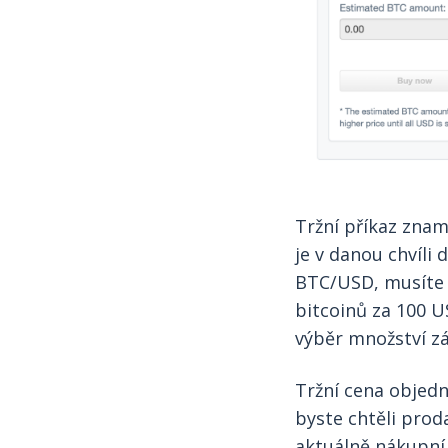
Tržní příkaz zna
je v danou chvíli 
BTC/USD, musíte 
bitcoinů za 100 U
výběr množství zá
Tržní cena objedn
byste chtěli prod
aktuálně nákupní 