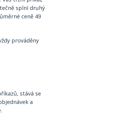
stečně splní druhý
průměrné ceně 49
ř vždy prováděny
íkazů, stává se
 objednávek a
.