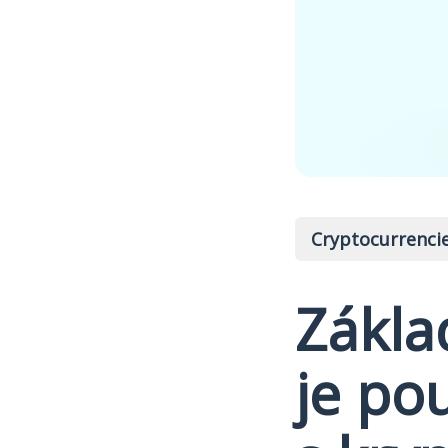
Cryptocurrenci
Zákla
je po