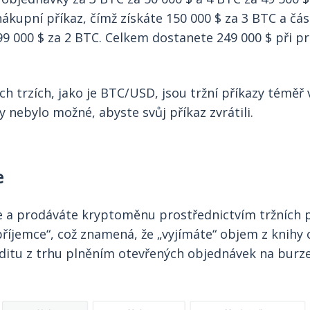
 nákupní příkaz, čímž získáte 150 000 $ za 3 BTC a čá
99 000 $ za 2 BTC. Celkem dostanete 249 000 $ při 
ích trzích, jako je BTC/USD, jsou tržní příkazy témě
y nebylo možné, abyste svůj příkaz zvrátili.
e
 a prodáváte kryptoměnu prostřednictvím tržních př
 příjemce“, což znamená, že „vyjímáte“ objem z knihy
iditu z trhu plněním otevřených objednávek na burze