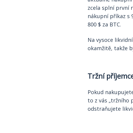
zcela splní první
nákupní příkaz s 
800 $ za BTC.
Na vysoce likvidn
okamžitě, takže b
Tržní příjemc
Pokud nakupujete
to z vás „tržního
odstraňujete likv