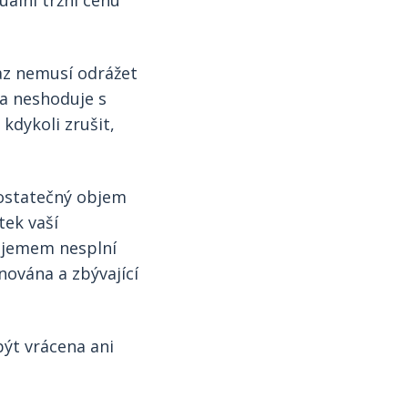
ální tržní cenu
kaz nemusí odrážet
a neshoduje s
kdykoli zrušit,
dostatečný objem
tek vaší
bjemem nesplní
nována a zbývající
být vrácena ani