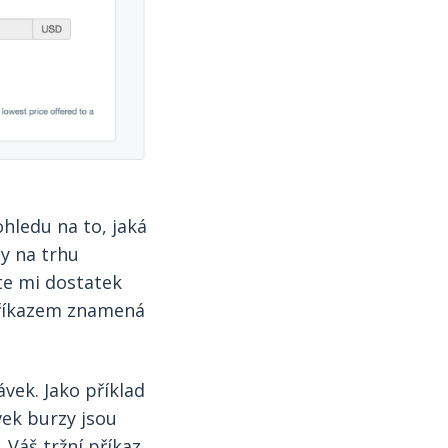
hledu na to, jaká
ny na trhu
te mi dostatek
 příkazem znamená
vek. Jako příklad
vek burzy jsou
 Váš tržní příkaz