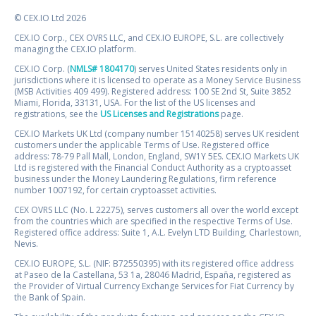
© CEX.IO Ltd 2026
CEX.IO Corp., CEX OVRS LLC, and CEX.IO EUROPE, S.L. are collectively
managing the CEX.IO platform.
CEX.IO Corp. (
NMLS# 1804170
) serves United States residents only in
jurisdictions where it is licensed to operate as a Money Service Business
(MSB Activities 409 499). Registered address: 100 SE 2nd St, Suite 3852
Miami, Florida, 33131, USA. For the list of the US licenses and
registrations, see the
US Licenses and Registrations
page.
CEX.IO Markets UK Ltd (company number 15140258) serves UK resident
customers under the applicable Terms of Use. Registered office
address: 78-79 Pall Mall, London, England, SW1Y 5ES. CEX.IO Markets UK
Ltd is registered with the Financial Conduct Authority as a cryptoasset
business under the Money Laundering Regulations, firm reference
number 1007192, for certain cryptoasset activities.
CEX OVRS LLC (No. L 22275), serves customers all over the world except
from the countries which are specified in the respective Terms of Use.
Registered office address: Suite 1, A.L. Evelyn LTD Building, Charlestown,
Nevis.
CEX.IO EUROPE, S.L. (NIF: B72550395) with its registered office address
at Paseo de la Castellana, 53 1a, 28046 Madrid, España, registered as
the Provider of Virtual Currency Exchange Services for Fiat Currency by
the Bank of Spain.