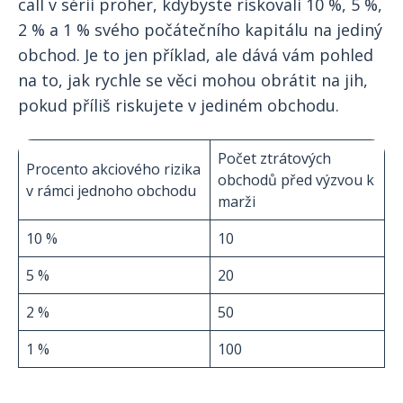
call v sérii proher, kdybyste riskovali 10 %, 5 %,
2 % a 1 % svého počátečního kapitálu na jediný
obchod. Je to jen příklad, ale dává vám pohled
na to, jak rychle se věci mohou obrátit na jih,
pokud příliš riskujete v jediném obchodu.
Počet ztrátových
Procento akciového rizika
obchodů před výzvou k
v rámci jednoho obchodu
marži
10 %
10
5 %
20
2 %
50
1 %
100