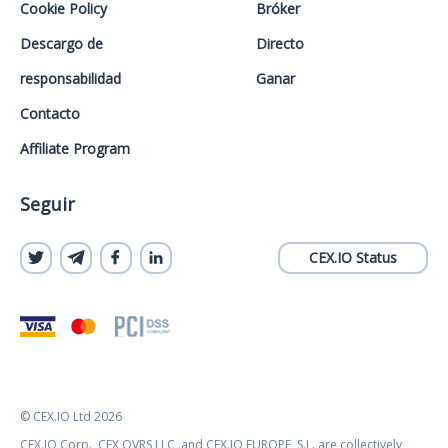
Cookie Policy
Bróker
Descargo de
Directo
responsabilidad
Ganar
Contacto
Affiliate Program
Seguir
CEX.IO Status
© CEX.IO Ltd 2026
CEX.IO Corp., CEX OVRS LLC, and CEX.IO EUROPE, S.L. are collectively