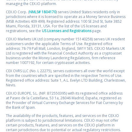
managing the CEX.IO platform.
CEX.IO Corp. (
NMLS# 1804170
) serves United States residents only in
jurisdictions where it is licensed to operate as a Money Service Business
(MSB Activities 409 499). Registered address: 100 SE 2nd St, Suite 3852
Miami, Florida, 33131, USA. For the list of the US licenses and
registrations, see the
US Licenses and Registrations
page.
CEX.IO Markets UK Ltd (company number 15140258) serves UK resident
customers under the applicable Terms of Use. Registered office
address: 78-79 Pall Mall, London, England, SW1Y 5ES. CEX.IO Markets UK
Ltd is registered with the Financial Conduct Authority as a cryptoasset
business under the Money Laundering Regulations, firm reference
number 1007192, for certain cryptoasset activities.
CEX OVRS LLC (No. L 22275), serves customers all over the world except
from the countries which are specified in the respective Terms of Use.
Registered office address: Suite 1, A.L. Evelyn LTD Building, Charlestown,
Nevis.
CEX.IO EUROPE, S.L. (NIF: B72550395) with its registered office address
at Paseo de la Castellana, 53 1a, 28046 Madrid, España, registered as
the Provider of Virtual Currency Exchange Services for Fiat Currency by
the Bank of Spain.
The availability of the products, features, and services on the CEX.IO
platform is subject to jurisdictional limitations. CEX.IO may not offer
certain products, features, and services on the CEX.IO platform in
certain jurisdictions due to potential or actual regulatory restrictions.