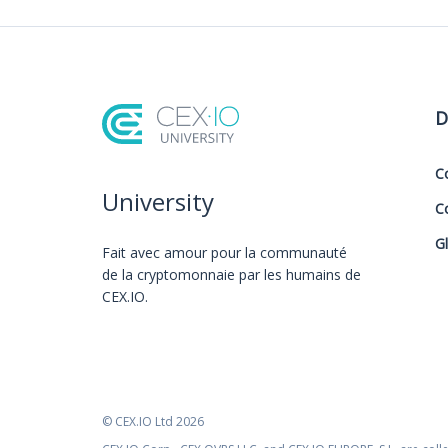
D
C
University
C
G
Fait avec amour️ pour la communauté
de la cryptomonnaie par les humains de
CEX.IO.
© CEX.IO Ltd 2026