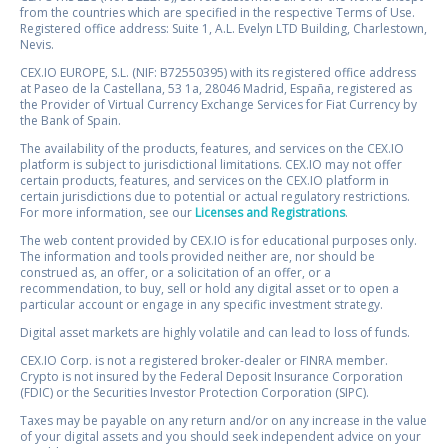
from the countries which are specified in the respective Terms of Use.
Registered office address: Suite 1, A.L. Evelyn LTD Building, Charlestown,
Nevis.
CEX.IO EUROPE, S.L. (NIF: B72550395) with its registered office address
at Paseo de la Castellana, 53 1a, 28046 Madrid, España, registered as
the Provider of Virtual Currency Exchange Services for Fiat Currency by
the Bank of Spain.
The availability of the products, features, and services on the CEX.IO
platform is subject to jurisdictional limitations. CEX.IO may not offer
certain products, features, and services on the CEX.IO platform in
certain jurisdictions due to potential or actual regulatory restrictions.
For more information, see our
Licenses and Registrations
.
The web content provided by CEX.IO is for educational purposes only.
The information and tools provided neither are, nor should be
construed as, an offer, or a solicitation of an offer, or a
recommendation, to buy, sell or hold any digital asset or to open a
particular account or engage in any specific investment strategy.
Digital asset markets are highly volatile and can lead to loss of funds.
CEX.IO Corp. is not a registered broker-dealer or FINRA member.
Crypto is not insured by the Federal Deposit Insurance Corporation
(FDIC) or the Securities Investor Protection Corporation (SIPC).
Taxes may be payable on any return and/or on any increase in the value
of your digital assets and you should seek independent advice on your