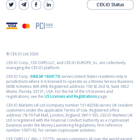
CEX.IO Status
© CEX.IO Ltd 2026
CEX.IO Corp., CEX OVRS LLC, and CEX.IO EUROPE, S.L. are collectively
managing the CEX.IO platform.
CEX.IO Corp. (
NMLS# 1804170
) serves United States residents only in
jurisdictions where it is licensed to operate as a Money Service Business
(MSB Activities 409 499). Registered address: 100 SE 2nd St, Suite 3852
Miami, Florida, 33131, USA. For the list of the US licenses and
registrations, see the
US Licenses and Registrations
page.
CEX.IO Markets UK Ltd (company number 15140258) serves UK resident
customers under the applicable Terms of Use. Registered office
address: 78-79 Pall Mall, London, England, SW1Y 5ES. CEX.IO Markets UK
Ltd is registered with the Financial Conduct Authority as a cryptoasset
business under the Money Laundering Regulations, firm reference
number 1007192, for certain cryptoasset activities.
CEX OVRS LLC (No. L 22275), serves customers all over the world except