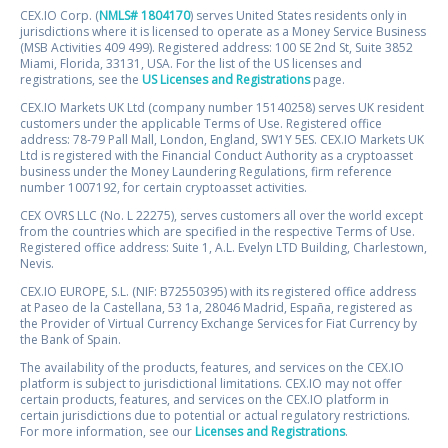
CEX.IO Corp. (
NMLS# 1804170
) serves United States residents only in
jurisdictions where it is licensed to operate as a Money Service Business
(MSB Activities 409 499). Registered address: 100 SE 2nd St, Suite 3852
Miami, Florida, 33131, USA. For the list of the US licenses and
registrations, see the
US Licenses and Registrations
page.
CEX.IO Markets UK Ltd (company number 15140258) serves UK resident
customers under the applicable Terms of Use. Registered office
address: 78-79 Pall Mall, London, England, SW1Y 5ES. CEX.IO Markets UK
Ltd is registered with the Financial Conduct Authority as a cryptoasset
business under the Money Laundering Regulations, firm reference
number 1007192, for certain cryptoasset activities.
CEX OVRS LLC (No. L 22275), serves customers all over the world except
from the countries which are specified in the respective Terms of Use.
Registered office address: Suite 1, A.L. Evelyn LTD Building, Charlestown,
Nevis.
CEX.IO EUROPE, S.L. (NIF: B72550395) with its registered office address
at Paseo de la Castellana, 53 1a, 28046 Madrid, España, registered as
the Provider of Virtual Currency Exchange Services for Fiat Currency by
the Bank of Spain.
The availability of the products, features, and services on the CEX.IO
platform is subject to jurisdictional limitations. CEX.IO may not offer
certain products, features, and services on the CEX.IO platform in
certain jurisdictions due to potential or actual regulatory restrictions.
For more information, see our
Licenses and Registrations
.