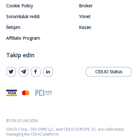
Cookie Policy
Broker
Sorumluluk reddi
Yönet
İletişim
Kazan
Affiliate Program
Takip edin
CEX.IO Status
© CEX.IO Ltd 2026
CEX.IO Corp., CEX OVRS LLC, and CEX.IO EUROPE, S.L. are collectively
managing the CEX.IO platform.