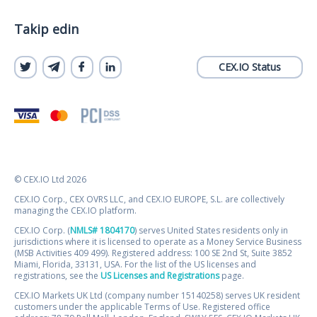
Takip edin
CEX.IO Status
© CEX.IO Ltd 2026
CEX.IO Corp., CEX OVRS LLC, and CEX.IO EUROPE, S.L. are collectively
managing the CEX.IO platform.
CEX.IO Corp. (
NMLS# 1804170
) serves United States residents only in
jurisdictions where it is licensed to operate as a Money Service Business
(MSB Activities 409 499). Registered address: 100 SE 2nd St, Suite 3852
Miami, Florida, 33131, USA. For the list of the US licenses and
registrations, see the
US Licenses and Registrations
page.
CEX.IO Markets UK Ltd (company number 15140258) serves UK resident
customers under the applicable Terms of Use. Registered office