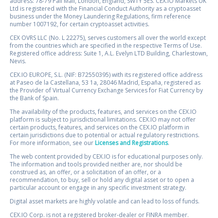
address: 78-79 Pall Mall, London, England, SW1Y 5ES. CEX.IO Markets UK
Ltd is registered with the Financial Conduct Authority as a cryptoasset
business under the Money Laundering Regulations, firm reference
number 1007192, for certain cryptoasset activities.
CEX OVRS LLC (No. L 22275), serves customers all over the world except
from the countries which are specified in the respective Terms of Use.
Registered office address: Suite 1, A.L. Evelyn LTD Building, Charlestown,
Nevis.
CEX.IO EUROPE, S.L. (NIF: B72550395) with its registered office address
at Paseo de la Castellana, 53 1a, 28046 Madrid, España, registered as
the Provider of Virtual Currency Exchange Services for Fiat Currency by
the Bank of Spain.
The availability of the products, features, and services on the CEX.IO
platform is subject to jurisdictional limitations. CEX.IO may not offer
certain products, features, and services on the CEX.IO platform in
certain jurisdictions due to potential or actual regulatory restrictions.
For more information, see our
Licenses and Registrations
.
The web content provided by CEX.IO is for educational purposes only.
The information and tools provided neither are, nor should be
construed as, an offer, or a solicitation of an offer, or a
recommendation, to buy, sell or hold any digital asset or to open a
particular account or engage in any specific investment strategy.
Digital asset markets are highly volatile and can lead to loss of funds.
CEX.IO Corp. is not a registered broker-dealer or FINRA member.